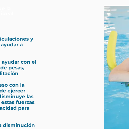
ue la
 ideal
ticulaciones y
 ayudar a
a ayudar con el
 de pesas,
itación
eso con la
de ejercer
disminuye las
 estas fuerzas
pacidad para
la disminución