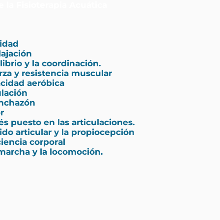
 la Fisioterapia Acuática
lidad
lajación
librio y la coordinación.
rza y resistencia muscular
acidad aeróbica
ulación
inchazón
r
és puesto en las articulaciones.
ido articular y la propiocepción
iencia corporal
marcha y la locomoción.