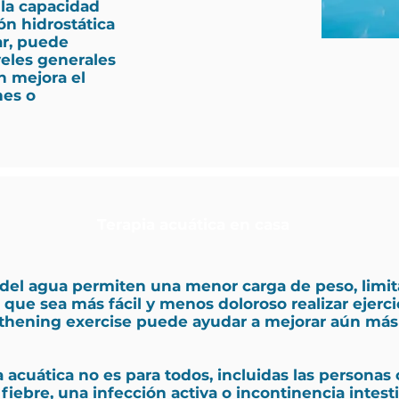
 la capacidad
ión hidrostática
ar, puede
veles generales
n mejora el
nes o
Terapia acuática en casa
el agua permiten una menor carga de peso, limita
e que sea más fácil y menos doloroso realizar ejerci
thening exercise puede ayudar a mejorar aún más 
ia acuática no es para todos, incluidas las persona
fiebre, una infección activa o incontinencia intesti