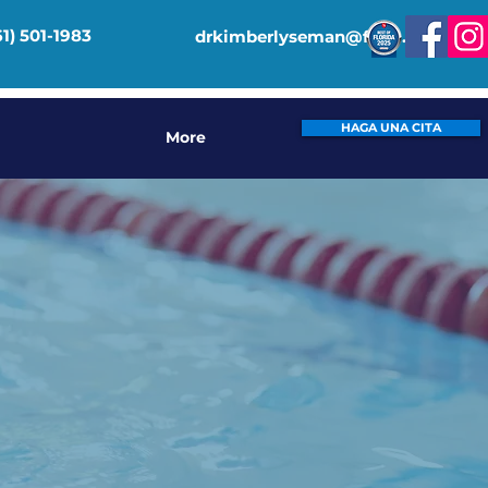
61) 501-1983
drkimberlyseman@fitpt.org
HAGA UNA CITA
More