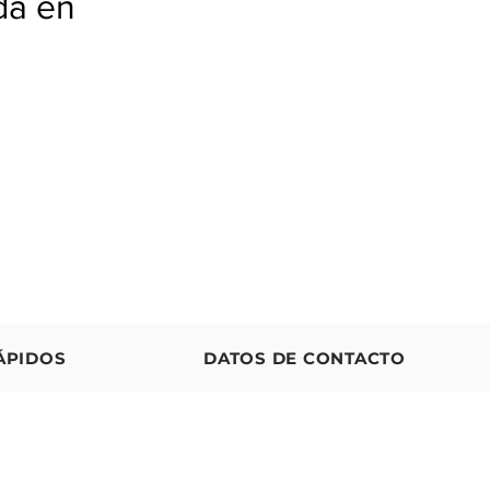
da en
ÁPIDOS
DATOS DE CONTACTO
T:
(
561) 501-1983
os