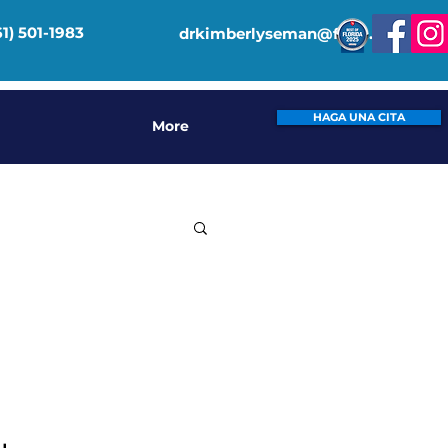
61) 501-1983
drkimberlyseman@fitpt.org
HAGA UNA CITA
More