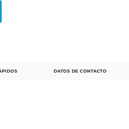
ÁPIDOS
DATOS DE CONTACTO
T:
(
561) 501-1983
os
Teléfono:
(561) 270-6965
Drkimberlyseman@fitpt.org
po