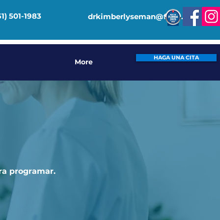
61) 501-1983
drkimberlyseman@fitpt.org
HAGA UNA CITA
More
ra programar.