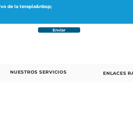
Enviar
NUESTROS SERVICIOS
ENLACES R
Fisioterapia en el hogar
Sobre nosotr
Pediátrico
Fisioterapia
Contáctenos
Terapia ocupacional en el hogar
Nuestro equi