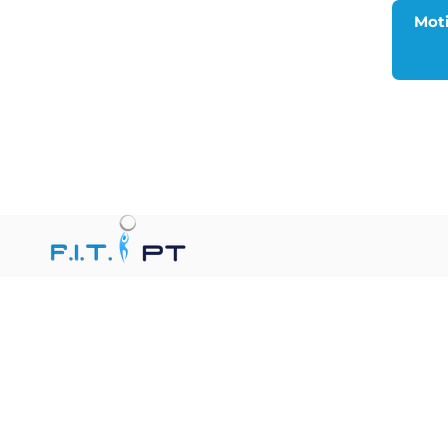
FIT PT, Florida In-Home Therapy, brinda
fisioterapia, terapia ocupacional y terapia del
habla personalizadas en el hogar en todo el
condado de Palm Beach y el condado de